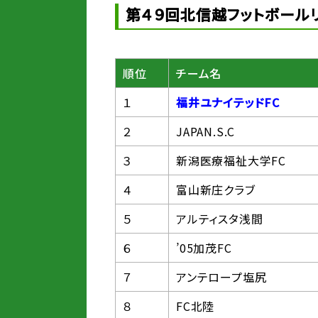
第４９回北信越フットボール
順位
チーム名
１
福井ユナイテッドFC
２
JAPAN.S.C
３
新潟医療福祉大学FC
４
富山新庄クラブ
５
アルティスタ浅間
６
’05加茂FC
７
アンテロープ塩尻
８
FC北陸