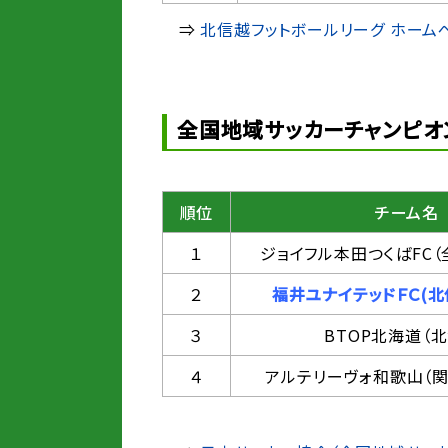
⇒
北信越フットボールリーグ ホーム
全国地域サッカーチャンピオン
順位
チーム名
１
ジョイフル本田つくばFC（
２
福井ユナイテッドＦＣ(北
３
BTOP北海道（
４
アルテリーヴォ和歌山（関