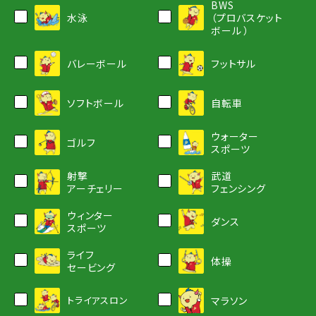
BWS
水泳
（プロバスケット
ボール ）
バレーボール
フットサル
ソフトボール
自転車
ウォーター
ゴルフ
スポーツ
射撃
武道
アーチェリー
フェンシング
ウィンター
ダンス
スポーツ
ライフ
体操
セービング
トライアスロン
マラソン