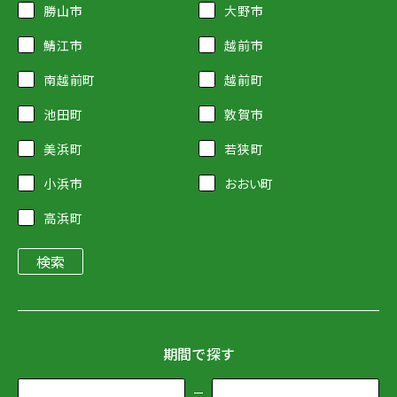
勝山市
大野市
鯖江市
越前市
南越前町
越前町
池田町
敦賀市
美浜町
若狭町
小浜市
おおい町
高浜町
期間で探す