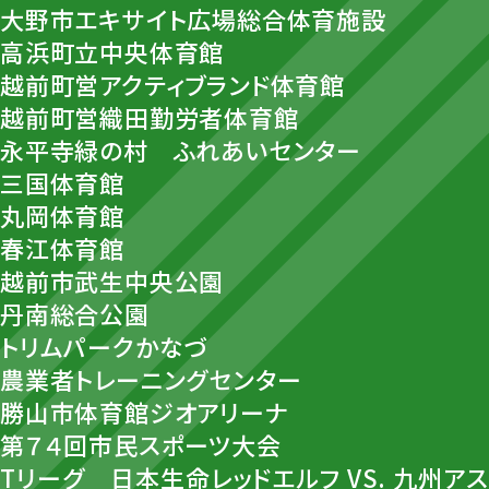
大野市エキサイト広場総合体育施設
高浜町立中央体育館
越前町営アクティブランド体育館
越前町営織田勤労者体育館
永平寺緑の村 ふれあいセンター
三国体育館
丸岡体育館
春江体育館
越前市武生中央公園
丹南総合公園
トリムパークかなづ
農業者トレーニングセンター
勝山市体育館ジオアリーナ
第７４回市民スポーツ大会
Tリーグ 日本生命レッドエルフ VS. 九州アス