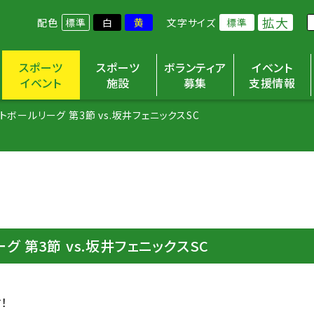
拡大
配色
標準
白
黄
文字サイズ
標準
スポーツ
スポーツ
ボランティア
イベント
イベント
施設
募集
支援情報
トボールリーグ 第3節 vs.坂井フェニックスSC
 第3節 vs.坂井フェニックスSC
！