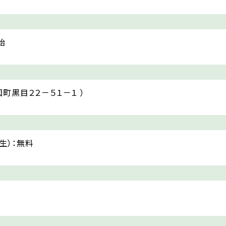
始
町黒目２２－５１－１ ）
高生）：無料