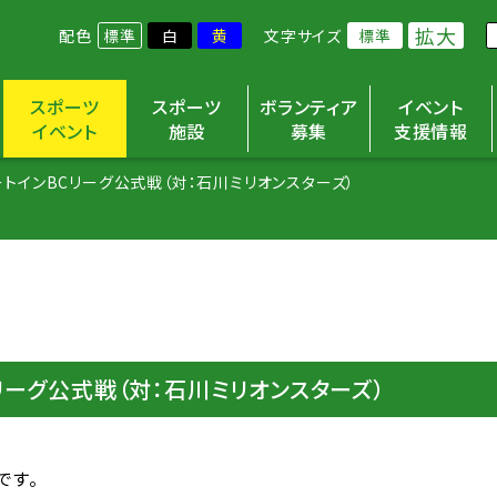
拡大
配色
標準
白
黄
文字サイズ
標準
スポーツ
スポーツ
ボランティア
イベント
イベント
施設
募集
支援情報
ルートインBCリーグ公式戦（対：石川ミリオンスターズ）
Cリーグ公式戦（対：石川ミリオンスターズ）
です。