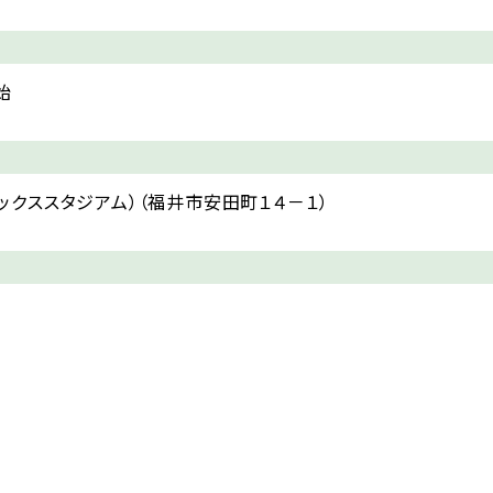
始
クススタジアム）（福井市安田町１４－１）