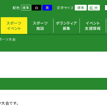
拡大
配色
標準
白
黄
文字サイズ
標準
スポーツ
スポーツ
ボランティア
イベント
イベント
施設
募集
支援情報
ポーツ大会
大会です。