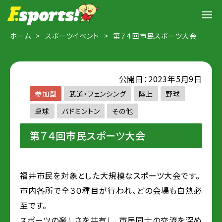
ホーム
スポーツイベント
第７４回市民スポーツ大会
公開日：2023年5月9日
参加型
武道・フェンシング
陸上
野球
卓球
バドミントン
その他
第７４回市民スポーツ大会
福井市民を対象とした大規模なスポーツ大会です。
市内各所で全３０種目が行われ、どの会場も白熱必
至です。
スポーツの楽しさを共有し、市民同士の交流を深め