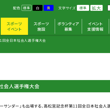
拡大
配色
標準
白
黄
文字サイズ
標準
スポーツ
スポーツ
ボランティア
イベント
イベント
施設
募集
支援情報
１回全日本社会人選手権大会
社会人選手権大会
ルーサンダー」も出場する、高松宮記念杯第11回全日本社会人