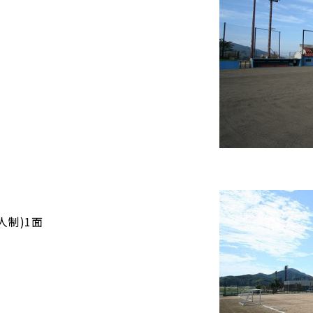
コート） 380席
人制)1面