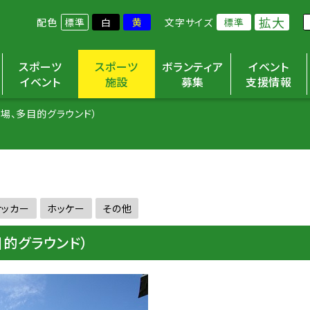
拡大
配色
標準
白
黄
文字サイズ
標準
スポーツ
スポーツ
ボランティア
イベント
イベント
施設
募集
支援情報
場、多目的グラウンド）
サッカー
ホッケー
その他
的グラウンド）