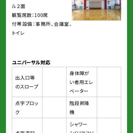
ル２面
観覧席数：100席
付帯設備：事務所、会議室、
トイレ
ユニバーサル対応
身体障が
出入口等
い者用エレ
のスロープ
ベーター
点字ブロッ
階段昇降
ク
機
シャワー