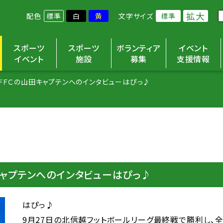
拡大
配色
標準
白
黄
文字サイズ
標準
スポーツ
スポーツ
ボランティア
イベント
イベント
施設
募集
支援情報
ドＦＣの山田キャプテンへのインタビューはぴっ♪
ャプテンへのインタビューはぴっ♪
はぴっ♪
9月27日の北信越フットボールリーグ最終戦で勝利し、