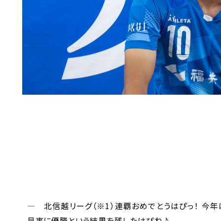
― 北信越リーグ（※1）連覇おめでとうはぴっ！ 今
見事に優勝という結果を残したはぴね♪