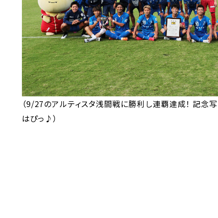
（9/27のアルティスタ浅間戦に勝利し連覇達成！ 記念
はぴっ♪）