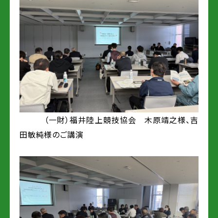
（一財）福井陸上競技協会 木原靖之様、吉
田敏純様のご講演