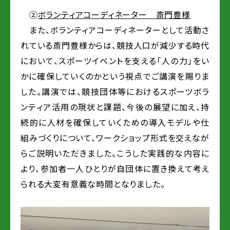
➁
ボランティアコーディネーター 斎門豊様
また、ボランティアコーディネーターとして活動さ
れている斎門豊様からは、競技人口が減少する時代
において、スポーツイベントを支える「人の力」をい
かに確保していくのかという視点でご講演を賜りま
した。講演では、
競技団体
等
における
スポーツ
ボラ
ンティア
活用
の現状と課題、今後
の
展望に加え、持
続的に人材を確保していくための導入モデルや仕
組みづくりについて、ワークショップ形式を交えなが
らご説明いただきました。
こうした実践的な内容に
より、参加者一人ひとりが自団体に置き換えて考え
られる大変有意義な時間となりました。