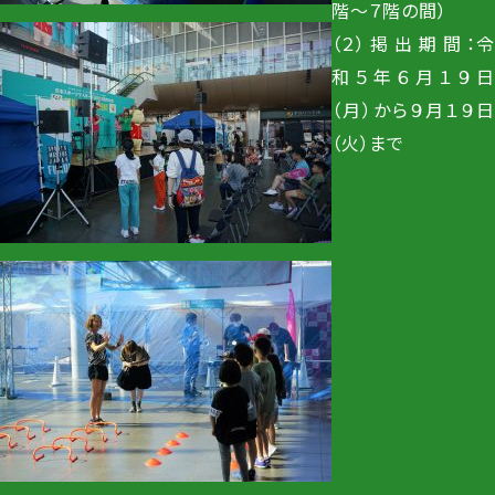
階～７階の間）
（２） 掲 出 期 間 ：令
和５年６月１９日
（月）から９月１９日
（火）まで