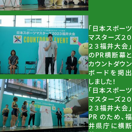
「日本スポーツ
マスターズ２０
２３福井大会」
のPR横断幕と
カウントダウン
ボードを掲出
しました！
「日本スポーツ
マスターズ２０
２３福井大会」
PR のため、福
井県庁に横断