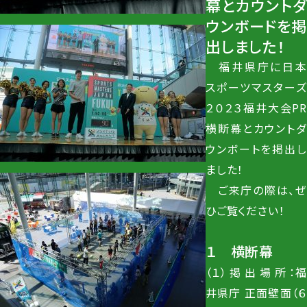
幕とカウントダ
ウンボードを掲
出しました！
福井県庁に日本
スポーツマスターズ
２０２３福井大会PR
横断幕とカウントダ
ウンボートを掲出し
ました！
ご来庁の際は、ぜ
ひご覧ください！
１ 横断幕
（１） 掲 出 場 所 ：福
井県庁 正面壁面（６