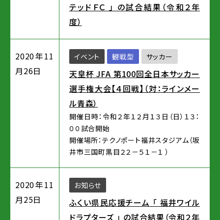
テッドＦＣ 」 の試合結果（令和２年
度）
2020年11
イベント
観戦型
サッカー
月26日
天皇杯 JFA 第100回全日本サッカー
選手権大会【４回戦】（対：ラインメー
ル青森）
開催日時：令和２年１２月１３日（日）１３：
００試合開始
開催場所：テクノポート福井スタジアム（坂
井市三国町黒目２２－５１－１ ）
2020年11
お知らせ
月25日
ふくい県民応援チーム 「 福井ワイル
ドラプターズ 」 の試合結果（令和２年