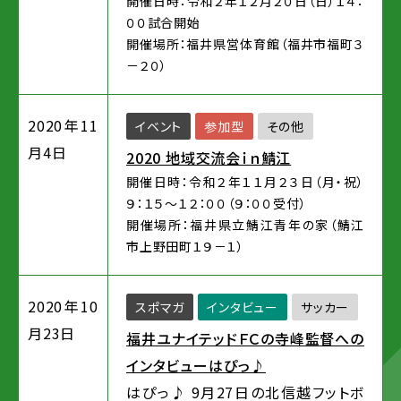
開催日時：令和２年１２月２０日（日）１４：
００試合開始
開催場所：福井県営体育館（福井市福町３
－２０）
2020年11
イベント
参加型
その他
月4日
2020 地域交流会ｉｎ鯖江
開催日時：令和２年１１月２３日（月・祝）
９：１５～１２：００（９：００受付）
開催場所：福井県立鯖江青年の家（鯖江
市上野田町１９－１）
2020年10
スポマガ
インタビュー
サッカー
月23日
福井ユナイテッドＦＣの寺峰監督への
インタビューはぴっ♪
はぴっ♪ 9月27日の北信越フットボ